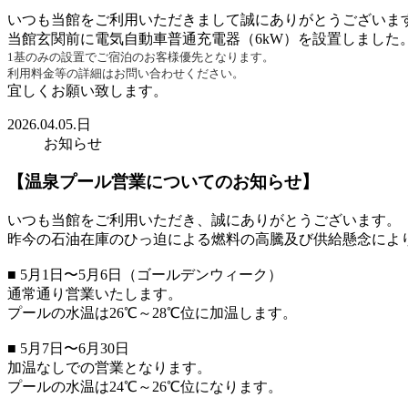
いつも当館をご利用いただきまして誠にありがとうございま
当館玄関前に電気自動車普通充電器（6kW）を設置しました
1基のみの設置でご宿泊のお客様優先となります。
利用料金等の詳細はお問い合わせください。
宜しくお願い致します。
2026.04.05.日
お知らせ
【温泉プール営業についてのお知らせ】
いつも当館をご利用いただき、誠にありがとうございます。
昨今の石油在庫のひっ迫による燃料の高騰及び供給懸念によ
■ 5月1日〜5月6日（ゴールデンウィーク）
通常通り営業いたします。
プールの水温は26℃～28℃位に加温します。
■ 5月7日〜6月30日
加温なしでの営業となります。
プールの水温は24℃～26℃位になります。