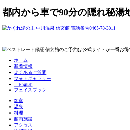
都内から車で90分の隠れ秘湯
ホーム
新着情報
よくあるご質問
フォトギャラリー
English
フェイスブック
客室
温泉
料理
館内施設
アクセス