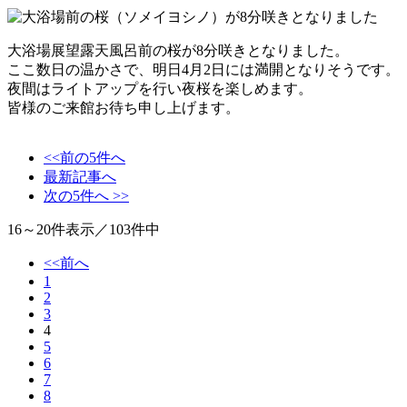
大浴場展望露天風呂前の桜が8分咲きとなりました。
ここ数日の温かさで、明日4月2日には満開となりそうです。
夜間はライトアップを行い夜桜を楽しめます。
皆様のご来館お待ち申し上げます。
<<前の5件へ
最新記事へ
次の5件へ >>
16～20
件表示／
103
件中
<<前へ
1
2
3
4
5
6
7
8