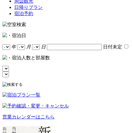
周辺観光
日帰りプラン
宿泊予約
年
月
日
日付未定
営業カレンダーはこちら