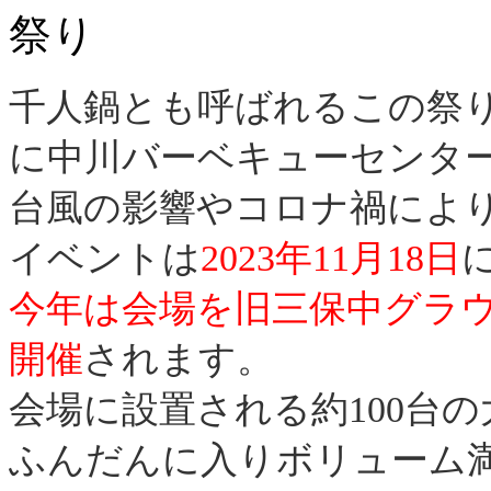
千人鍋とも呼ばれるこの祭
に中川バーベキューセンタ
台風の影響やコロナ禍によ
イベントは
2023年11月18日
今年は会場を旧三保中グラ
開催
されます。
会場に設置される約100台
ふんだんに入りボリューム